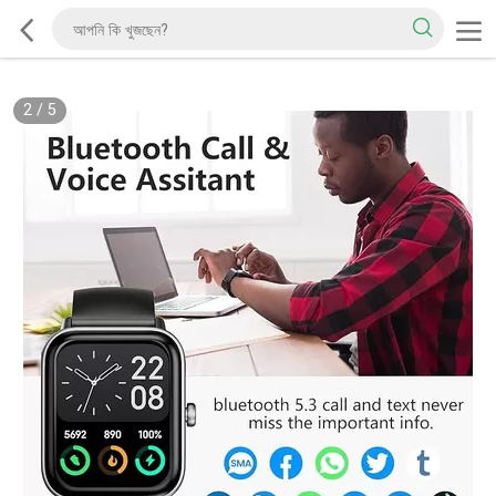
2
/
5