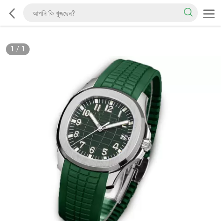
1
/
1