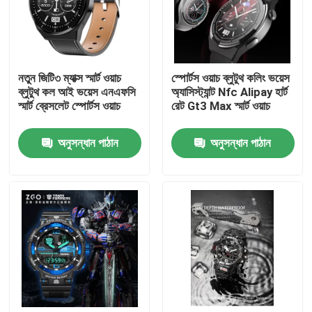
আমাদের সম্বন্ধে
নতুন জিটি৩ ম্যাক্স স্মার্ট ওয়াচ
স্পোর্টস ওয়াচ ব্লুটুথ কলিং ভয়েস
কারখানা পরিদর্শন
ব্লুটুথ কল আই ভয়েস এনএফসি
অ্যাসিস্ট্যান্ট Nfc Alipay হার্ট
স্মার্ট ব্রেসলেট স্পোর্টস ওয়াচ
রেট Gt3 Max স্মার্ট ওয়াচ
গুণমান নিয়ন্ত্রণ
অনুসন্ধান পাঠান
অনুসন্ধান পাঠান
আমাদের সাথে যোগাযোগ
একটি উদ্ধৃতি অনুরোধ করুন
যান্ত্রিক পাঁজরের ঘড়ি
পুরুষদের কোয়ার্টজ কব্জি ঘড়ি