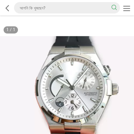
1
/
1