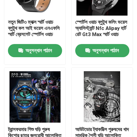
আমাদের সম্বন্ধে
নতুন জিটি৩ ম্যাক্স স্মার্ট ওয়াচ
স্পোর্টস ওয়াচ ব্লুটুথ কলিং ভয়েস
ব্লুটুথ কল আই ভয়েস এনএফসি
অ্যাসিস্ট্যান্ট Nfc Alipay হার্ট
স্মার্ট ব্রেসলেট স্পোর্টস ওয়াচ
রেট Gt3 Max স্মার্ট ওয়াচ
কারখানা পরিদর্শন
অনুসন্ধান পাঠান
অনুসন্ধান পাঠান
গুণমান নিয়ন্ত্রণ
আমাদের সাথে যোগাযোগ
একটি উদ্ধৃতি অনুরোধ করুন
যান্ত্রিক পাঁজরের ঘড়ি
ট্রান্সফরমার শিশু ঘড়ি পুরুষ
আউটডোর ট্যাকটিক্স পুরুষদের খাদ
পুরুষদের কোয়ার্টজ কব্জি ঘড়ি
কিশোর ছাত্র জলরোধী আলোকিত
সামরিক শৈলী ঘড়ি আলোকিত