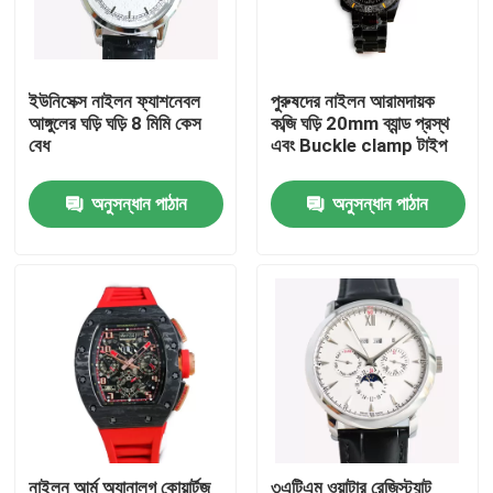
আমাদের সম্বন্ধে
ইউনিসেক্স নাইলন ফ্যাশনেবল
পুরুষদের নাইলন আরামদায়ক
আঙ্গুলের ঘড়ি ঘড়ি 8 মিমি কেস
কব্জি ঘড়ি 20mm ব্যান্ড প্রস্থ
কারখানা পরিদর্শন
বেধ
এবং Buckle clamp টাইপ
গুণমান নিয়ন্ত্রণ
অনুসন্ধান পাঠান
অনুসন্ধান পাঠান
আমাদের সাথে যোগাযোগ
একটি উদ্ধৃতি অনুরোধ করুন
যান্ত্রিক পাঁজরের ঘড়ি
পুরুষদের কোয়ার্টজ কব্জি ঘড়ি
নাইলন আর্ম অ্যানালগ কোয়ার্টজ
৩এটিএম ওয়াটার রেজিস্ট্যান্ট