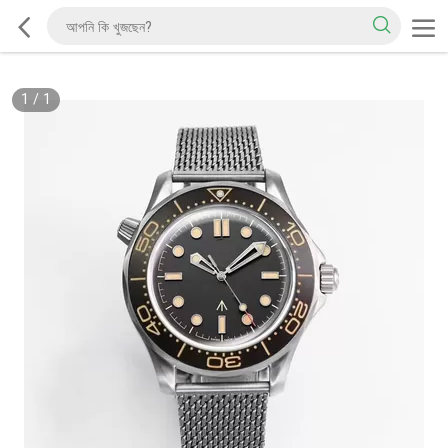
1
/
1