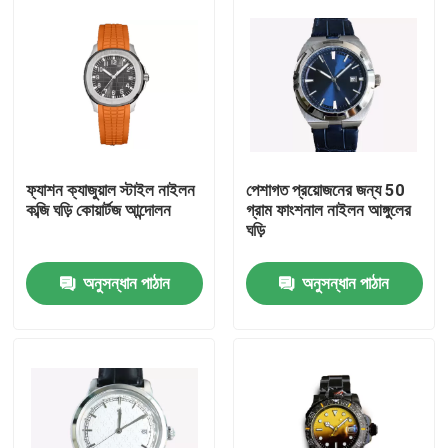
ফ্যাশন ক্যাজুয়াল স্টাইল নাইলন
পেশাগত প্রয়োজনের জন্য 50
কব্জি ঘড়ি কোয়ার্টজ আন্দোলন
গ্রাম ফাংশনাল নাইলন আঙ্গুলের
ঘড়ি
অনুসন্ধান পাঠান
অনুসন্ধান পাঠান
বাড়ি
পণ্য
ভিডিও