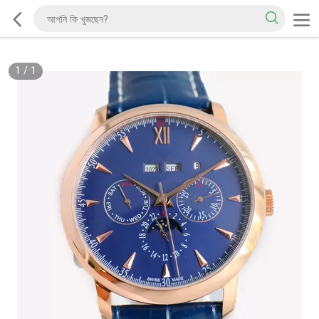
1
/
1