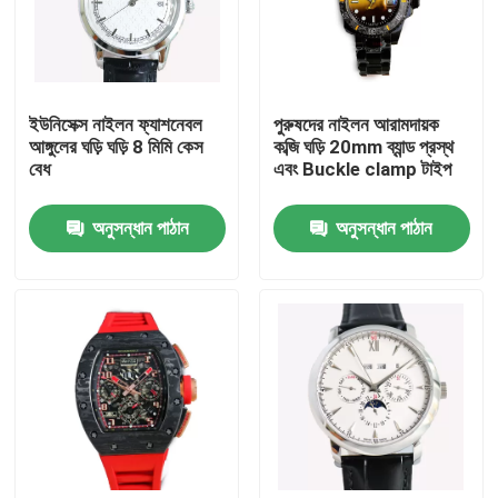
আমাদের সম্বন্ধে
ইউনিসেক্স নাইলন ফ্যাশনেবল
পুরুষদের নাইলন আরামদায়ক
কারখানা পরিদর্শন
আঙ্গুলের ঘড়ি ঘড়ি 8 মিমি কেস
কব্জি ঘড়ি 20mm ব্যান্ড প্রস্থ
বেধ
এবং Buckle clamp টাইপ
গুণমান নিয়ন্ত্রণ
অনুসন্ধান পাঠান
অনুসন্ধান পাঠান
আমাদের সাথে যোগাযোগ
একটি উদ্ধৃতি অনুরোধ করুন
যান্ত্রিক পাঁজরের ঘড়ি
পুরুষদের কোয়ার্টজ কব্জি ঘড়ি