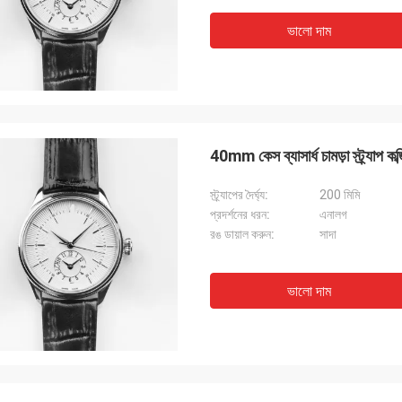
ভালো দাম
40mm কেস ব্যাসার্ধ চামড়া স্ট্র্যাপ কব্
স্ট্র্যাপের দৈর্ঘ্য:
200 মিমি
প্রদর্শনের ধরন:
এনালগ
রঙ ডায়াল করুন:
সাদা
ভালো দাম