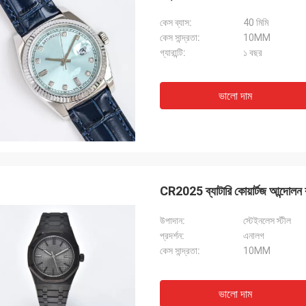
কেস ব্যাস:
40 মিমি
কেস সান্দ্রতা:
10MM
গ্যারান্টি:
১ বছর
ভালো দাম
CR2025 ব্যাটারি কোয়ার্টজ আন্দোলন ক
উপাদান:
স্টেইনলেস স্টীল
প্রদর্শন:
এনালগ
কেস সান্দ্রতা:
10MM
ভালো দাম