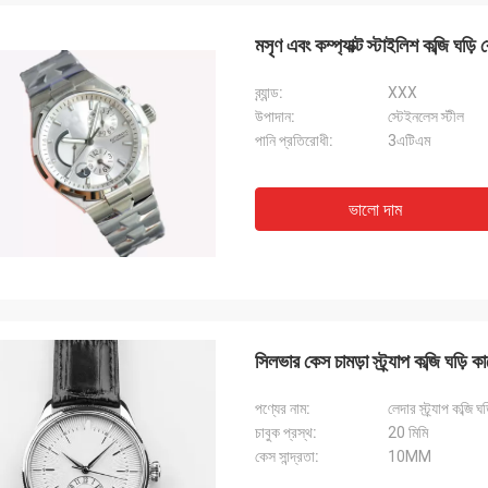
মসৃণ এবং কম্প্যাক্ট স্টাইলিশ কব্জি ঘড
ব্র্যান্ড:
XXX
উপাদান:
স্টেইনলেস স্টীল
পানি প্রতিরোধী:
3এটিএম
ভালো দাম
সিলভার কেস চামড়া স্ট্র্যাপ কব্জি ঘড়ি কা
পণ্যের নাম:
লেদার স্ট্র্যাপ কব্জি ঘড
চাবুক প্রস্থ:
20 মিমি
কেস সান্দ্রতা:
10MM