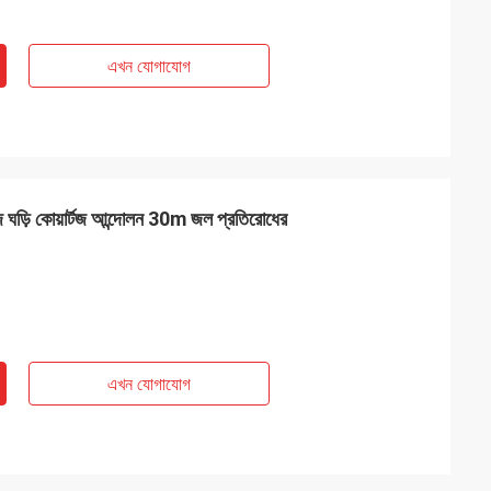
এখন যোগাযোগ
কব্জি ঘড়ি কোয়ার্টজ আন্দোলন 30m জল প্রতিরোধের
এখন যোগাযোগ