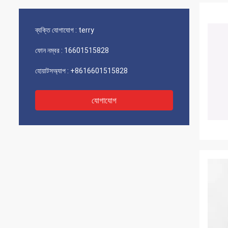
ব্যক্তি যোগাযোগ :
terry
ফোন নম্বর :
16601515828
হোয়াটসঅ্যাপ :
+8616601515828
যোগাযোগ