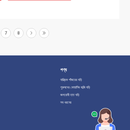
7
8
পণ্য
যান্ত্রিক পাঁজরের ঘড়ি
পুরুষদের কোয়ার্টজ কব্জি ঘড়ি
জলরোধী হাত ঘড়ি
সব ধরনের