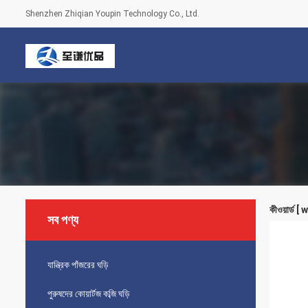
Shenzhen Zhiqian Youpin Technology Co., Ltd.
কীওয়ার্ড
সব পণ্য
যান্ত্রিক পাঁজরের ঘড়ি
পুরুষদের কোয়ার্টজ কব্জি ঘড়ি