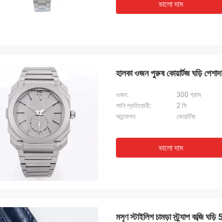
ভালো দাম
হালকা ওজন পুরুষ কোয়ার্টজ ঘড়ি পেশাদ
ওজন:
300 গ্রাম
পানি প্রতিরোধী:
2 মি
আন্দোলন:
কোয়ার্টজ
ভালো দাম
মসৃণ স্টাইলিশ চামড়া স্ট্র্যাপ কব্জি ঘড