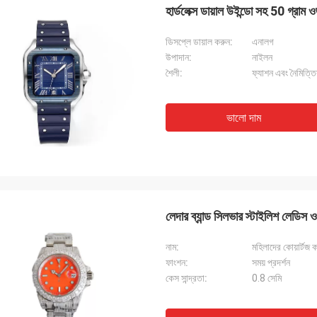
হার্ডলেক্স ডায়াল উইন্ডো সহ 50 গ্রাম 
ডিসপ্লে ডায়াল করুন:
এনালগ
উপাদান:
নাইলন
শৈলী:
ফ্যাশন এবং নৈমিত্ত
ভালো দাম
লেদার ব্যান্ড সিলভার স্টাইলিশ লেডিস ওয
নাম:
মহিলাদের কোয়ার্টজ কব
ফাংশন:
সময় প্রদর্শন
কেস সান্দ্রতা:
0.8 সেমি