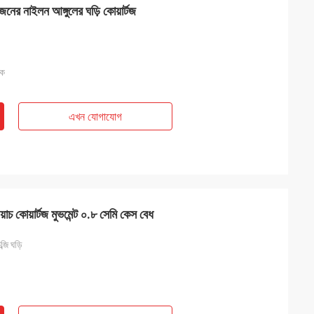
ওজনের নাইলন আঙ্গুলের ঘড়ি কোয়ার্টজ
িক
এখন যোগাযোগ
়াচ কোয়ার্টজ মুভমেন্ট ০.৮ সেমি কেস বেধ
্জি ঘড়ি