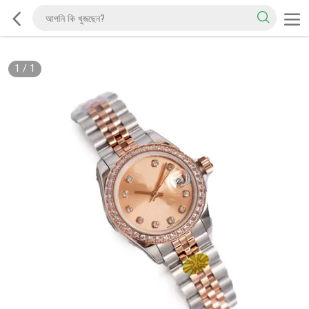
1
/
1