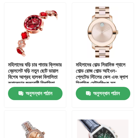
মহিলাদের ঘড়ি চার পাতার ক্লিভার
মহিলাদের বোল্ড সিরামিক প্যালে
ব্রেসলেট ঘড়ি নতুন ছোট ডায়াল
গোল্ড রোজ গোল্ড আইওন-
বিশেষ আগ্রহ হালকা বিলাসিতা
প্লেটেড স্টিলের কেস এবং ব্লাশ
ক্যালেন্ডার জলরোধী বিলাসিতা
সিরামিক সেন্টারলিঙ্ক সহ
ব্রেসলেট, গোল্ড গোল্ড
অনুসন্ধান পাঠান
অনুসন্ধান পাঠান
বাড়ি
পণ্য
ভিডিও