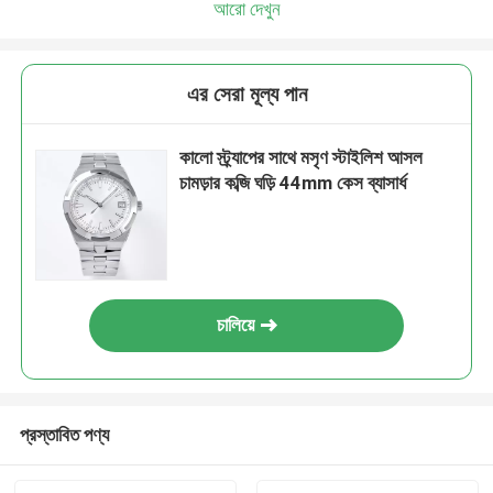
আরো দেখুন
এর সেরা মূল্য পান
কালো স্ট্র্যাপের সাথে মসৃণ স্টাইলিশ আসল
চামড়ার কব্জি ঘড়ি 44mm কেস ব্যাসার্ধ
চালিয়ে
প্রস্তাবিত পণ্য