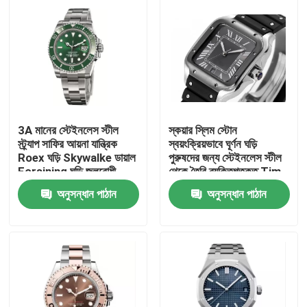
3A মানের স্টেইনলেস স্টীল
স্কয়ার স্লিম স্টোন
স্ট্র্যাপ সাফির আয়না যান্ত্রিক
স্বয়ংক্রিয়ভাবে ঘূর্ণন ঘড়ি
Roex ঘড়ি Skywalke ডায়াল
পুরুষদের জন্য স্টেইনলেস স্টীল
Forsining ঘড়ি জলরোধী
থেকে তৈরি ব্যক্তিগতকৃত Tim
অনুসন্ধান পাঠান
অনুসন্ধান পাঠান
বাড়ি
পণ্য
ভিডিও