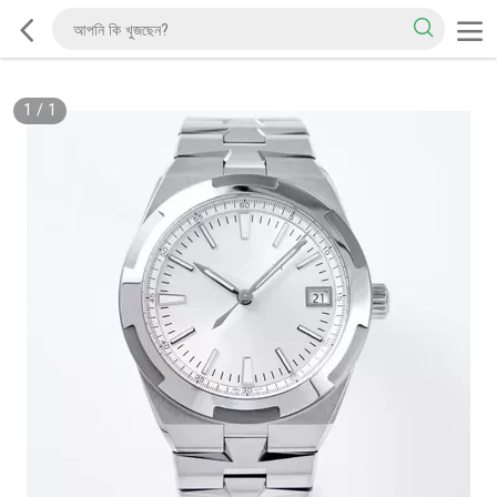
1
/
1