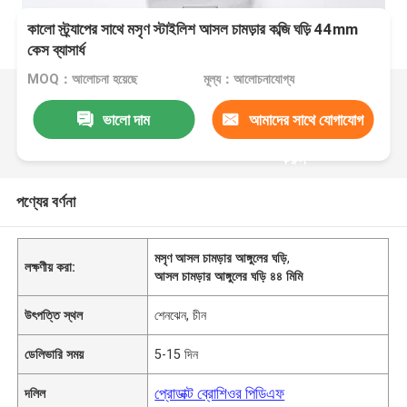
কালো স্ট্র্যাপের সাথে মসৃণ স্টাইলিশ আসল চামড়ার কব্জি ঘড়ি 44mm
কেস ব্যাসার্ধ
MOQ：আলোচনা হয়েছে
মূল্য：আলোচনাযোগ্য
ভালো দাম
আমাদের সাথে যোগাযোগ
করুন
পণ্যের বর্ণনা
মসৃণ আসল চামড়ার আঙ্গুলের ঘড়ি
,
লক্ষণীয় করা:
আসল চামড়ার আঙ্গুলের ঘড়ি ৪৪ মিমি
উৎপত্তি স্থল
শেনঝেন, চীন
ডেলিভারি সময়
5-15 দিন
প্রোডাক্ট ব্রোশিওর পিডিএফ
দলিল